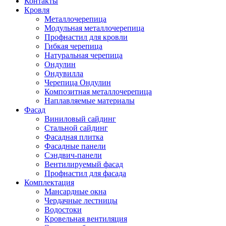
Контакты
Кровля
Металлочерепица
Модульная металлочерепица
Профнастил для кровли
Гибкая черепица
Натуральная черепица
Ондулин
Ондувилла
Черепица Ондулин
Композитная металлочерепица
Наплавляемые материалы
Фасад
Виниловый сайдинг
Стальной сайдинг
Фасадная плитка
Фасадные панели
Сэндвич-панели
Вентилируемый фасад
Профнастил для фасада
Комплектация
Мансардные окна
Чердачные лестницы
Водостоки
Кровельная вентиляция