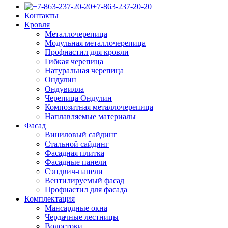
+7-863-237-20-20
Контакты
Кровля
Металлочерепица
Модульная металлочерепица
Профнастил для кровли
Гибкая черепица
Натуральная черепица
Ондулин
Ондувилла
Черепица Ондулин
Композитная металлочерепица
Наплавляемые материалы
Фасад
Виниловый сайдинг
Стальной сайдинг
Фасадная плитка
Фасадные панели
Сэндвич-панели
Вентилируемый фасад
Профнастил для фасада
Комплектация
Мансардные окна
Чердачные лестницы
Водостоки