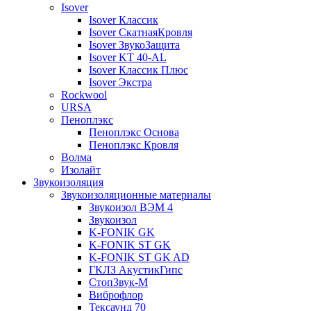
Isover
Isover Классик
Isover СкатнаяКровля
Isover ЗвукоЗащита
Isover KT 40-AL
Isover Классик Плюс
Isover Экстра
Rockwool
URSA
Пеноплэкс
Пеноплэкс Основа
Пеноплэкс Кровля
Волма
Изолайт
Звукоизоляция
Звукоизоляционные материалы
Звукоизол ВЭМ 4
Звукоизол
K-FONIK GK
K-FONIK ST GK
K-FONIK ST GK AD
ГКЛЗ АкустикГипс
СтопЗвук-М
Виброфлор
Тексаунд 70