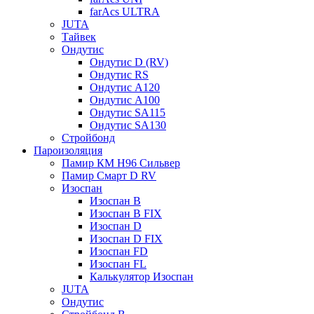
farAcs ULTRA
JUTA
Тайвек
Ондутис
Ондутис D (RV)
Ондутис RS
Ондутис A120
Ондутис A100
Ондутис SA115
Ондутис SA130
Стройбонд
Пароизоляция
Памир КМ H96 Сильвер
Памир Смарт D RV
Изоспан
Изоспан B
Изоспан B FIX
Изоспан D
Изоспан D FIX
Изоспан FD
Изоспан FL
Калькулятор Изоспан
JUTA
Ондутис