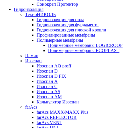
Сонокреп Протектор
Гидроизоляция
ТехноНИКОЛЬ
Гидроизоляция для пола
Гидроизоляция для фундамента
Гидроизоляция для плоской кровли
Профилированные мембраны
Полимерные мембраны
Полимерные мембраны LOGICROOF
Полимерные мембраны ECOPLAST
Памир
Изоспан
Изоспан AQ proff
Изоспан D
Изоспан D FIX
Изоспан А
Изоспан C
Изоспан AS
Изоспан AM
Калькулятор Изоспан
farAcs
farAcs MAXX/MAXX Plus
farAcs REFLECTOR
farAcs VENT
farAcs UNI