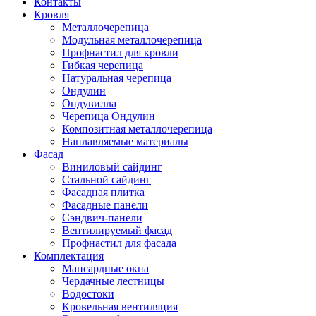
Контакты
Кровля
Металлочерепица
Модульная металлочерепица
Профнастил для кровли
Гибкая черепица
Натуральная черепица
Ондулин
Ондувилла
Черепица Ондулин
Композитная металлочерепица
Наплавляемые материалы
Фасад
Виниловый сайдинг
Стальной сайдинг
Фасадная плитка
Фасадные панели
Сэндвич-панели
Вентилируемый фасад
Профнастил для фасада
Комплектация
Мансардные окна
Чердачные лестницы
Водостоки
Кровельная вентиляция