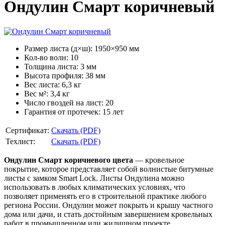
Ондулин Смарт коричневый
Размер листа (д×ш)
:
1950×950 мм
Кол-во волн
:
10
Толщина листа
:
3 мм
Высота профиля
:
38 мм
Вес листа
:
6,3 кг
Вес м²
:
3,4 кг
Число гвоздей на лист
:
20
Гарантия от протечек
:
15 лет
Сертификат:
Скачать (PDF)
Техлист:
Скачать (PDF)
Ондулин Смарт коричневого цвета
— кровельное
покрытие, которое представляет собой волнистые битумные
листы с замком Smart Lock. Листы Ондулина можно
использовать в любых климатических условиях, что
позволяет применять его в строительной практике любого
региона России. Ондулин может покрыть и крышу частного
дома или дачи, и стать достойным завершением кровельных
работ в промышленном или жилищном проекте.