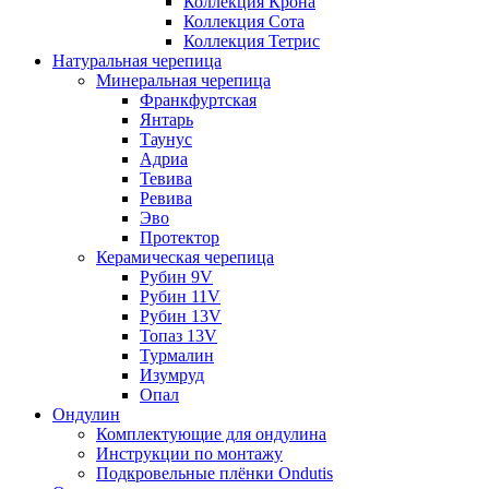
Коллекция Крона
Коллекция Сота
Коллекция Тетрис
Натуральная черепица
Минеральная черепица
Франкфуртская
Янтарь
Таунус
Адриа
Тевива
Ревива
Эво
Протектор
Керамическая черепица
Рубин 9V
Рубин 11V
Рубин 13V
Топаз 13V
Турмалин
Изумруд
Опал
Ондулин
Комплектующие для ондулина
Инструкции по монтажу
Подкровельные плёнки Ondutis