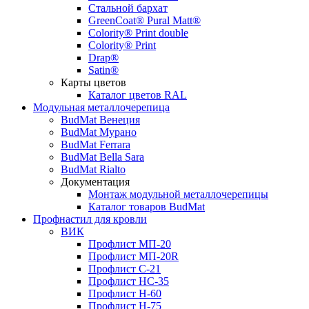
Стальной бархат
GreenCoat® Pural Matt®
Colority® Print double
Colority® Print
Drap®
Satin®
Карты цветов
Каталог цветов RAL
Модульная металлочерепица
BudMat Венеция
BudMat Мурано
BudMat Ferrara
BudMat Bella Sara
BudMat Rialto
Документация
Монтаж модульной металлочерепицы
Каталог товаров BudMat
Профнастил для кровли
ВИК
Профлист МП-20
Профлист МП-20R
Профлист С-21
Профлист НС-35
Профлист Н-60
Профлист Н-75