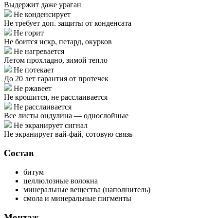
Выдержит даже ураган
Не конденсирует
Не требует доп. защиты от конденсата
Не горит
Не боится искр, петард, окурков
Не нагревается
Летом прохладно, зимой тепло
Не потекает
До 20 лет гарантия от протечек
Не ржавеет
Не крошится, не расслаивается
Не расслаивается
Все листы ондулина — однослойные
Не экранирует сигнал
Не экранирует вай-фай, сотовую связь
Состав
битум
целлюлозные волокна
минеральные вещества (наполнитель)
смола и минеральные пигменты
Монтаж