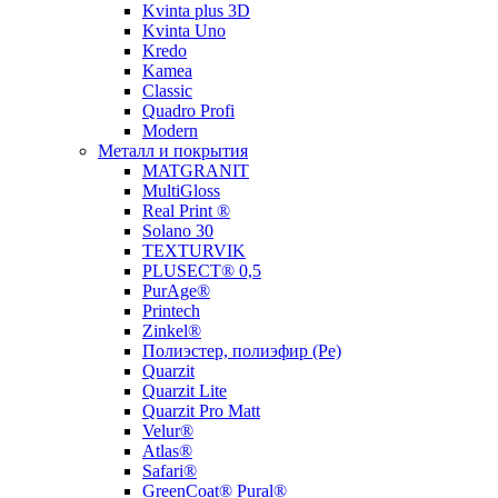
Kvinta plus 3D
Kvinta Uno
Kredo
Kamea
Classic
Quadro Profi
Modern
Металл и покрытия
MATGRANIT
MultiGloss
Real Print ®
Solano 30
TEXTURVIK
PLUSECT® 0,5
PurAge®
Printech
Zinkel®
Полиэстер, полиэфир (Pe)
Quarzit
Quarzit Lite
Quarzit Pro Matt
Velur®
Atlas®
Safari®
GreenCoat® Pural®