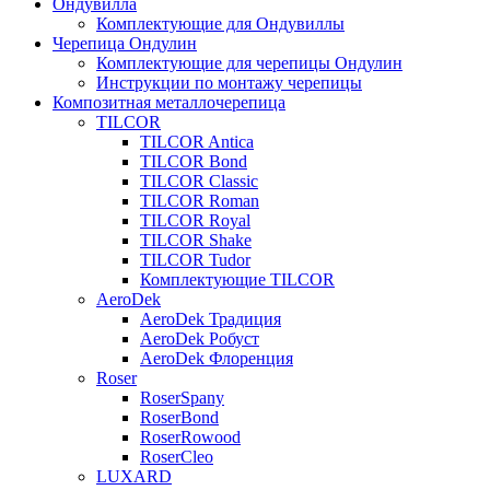
Ондувилла
Комплектующие для Ондувиллы
Черепица Ондулин
Комплектующие для черепицы Ондулин
Инструкции по монтажу черепицы
Композитная металлочерепица
TILCOR
TILCOR Antica
TILCOR Bond
TILCOR Classic
TILCOR Roman
TILCOR Royal
TILCOR Shake
TILCOR Tudor
Комплектующие TILCOR
AeroDek
AeroDek Традиция
AeroDek Робуст
AeroDek Флоренция
Roser
RoserSpany
RoserBond
RoserRowood
RoserCleo
LUXARD