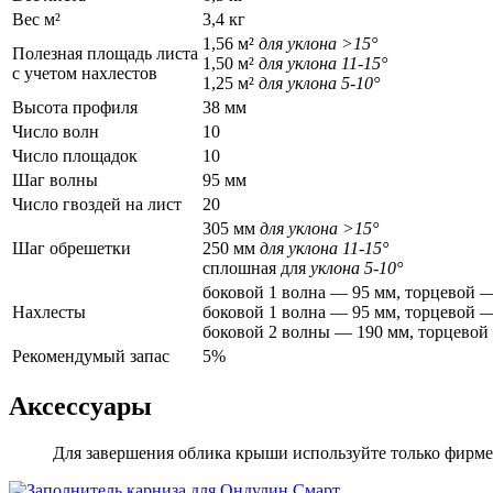
Вес м²
3,4 кг
1,56 м²
для уклона >15°
Полезная площадь листа
1,50 м²
для уклона 11-15°
с учетом нахлестов
1,25 м²
для уклона 5-10°
Высота профиля
38 мм
Число волн
10
Число площадок
10
Шаг волны
95 мм
Число гвоздей на лист
20
305 мм
для уклона >15°
Шаг обрешетки
250 мм
для уклона 11-15°
сплошная для
уклона 5-10°
боковой 1 волна — 95 мм, торцевой 
Нахлесты
боковой 1 волна — 95 мм, торцевой 
боковой 2 волны — 190 мм, торцево
Рекомендумый запас
5%
Аксессуары
Для завершения облика крыши используйте только фирм