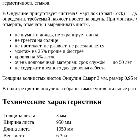
герметичность стыков.
В Ондулине присутствует система Смарт лок (Smart Lock) — д
определить требуемый нахлест просто на ощупь. При монтаже 
отмерять, отмечать и выравнивать листы.
не шумит в дождь, не экранирует сигнал
не греется на солнце
не протекает, не ржавеет, не расслаивается
монтаж на 25% проще и быстрее
кровля на 5% легче
очень долговечный материал: срок службы — до 50 лет
не содержит вредного для здоровья асбеста
Толщина волнистых листов Ондулин Смарт 3 мм, размер 0,95 на 
В палитре цветов ондулина собраны самые универсальные расц
Технические характеристики
Толщина листа
3 мм
Ширина листа
950 мм
Длина листа
1950 мм
Вес листа
6,3 кг