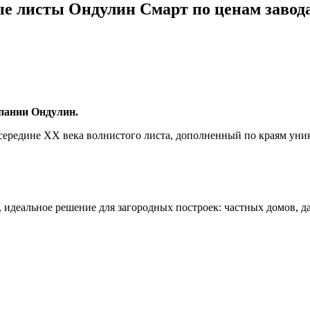
ые листы
Ондулин Смарт
по ценам завода
ании Ондулин.
ередине XX века волнистого листа, дополненный по краям уник
деальное решение для загородных построек: частных домов, дач,