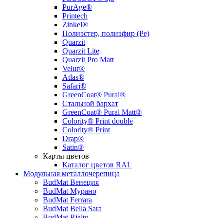
PurAge®
Printech
Zinkel®
Полиэстер, полиэфир (Pe)
Quarzit
Quarzit Lite
Quarzit Pro Matt
Velur®
Atlas®
Safari®
GreenCoat® Pural®
Стальной бархат
GreenCoat® Pural Matt®
Colority® Print double
Colority® Print
Drap®
Satin®
Карты цветов
Каталог цветов RAL
Модульная металлочерепица
BudMat Венеция
BudMat Мурано
BudMat Ferrara
BudMat Bella Sara
BudMat Rialto