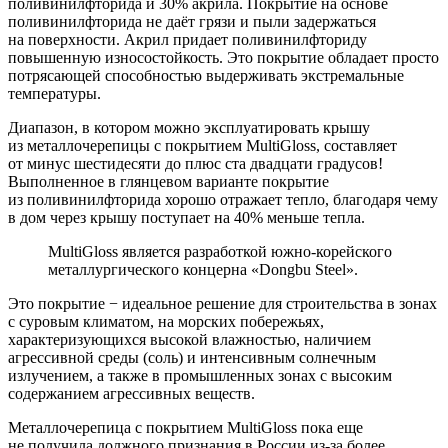
поливинилфторида и 30% акрила. Покрытие на основе
поливинилфторида не даёт грязи и пыли задержаться
на поверхности. Акрил придает поливинилфториду
повышенную износостойкость. Это покрытие обладает просто
потрясающей способностью выдерживать экстремальные
температуры.
Диапазон, в котором можно эксплуатировать крышу
из металлочерепицы с покрытием MultiGloss, составляет
от минус шестидесяти до плюс ста двадцати градусов!
Выполненное в глянцевом варианте покрытие
из поливинилфторида хорошо отражает тепло, благодаря чему
в дом через крышу поступает на 40% меньше тепла.
MultiGloss является разработкой южно-корейского
металлургического концерна «Dongbu Steel».
Это покрытие − идеальное решение для строительства в зонах
с суровым климатом, на морских побережьях,
характеризующихся высокой влажностью, наличием
агрессивной среды (соль) и интенсивным солнечным
излучением, а также в промышленных зонах с высоким
содержанием агрессивных веществ.
Металлочерепица с покрытием MultiGloss пока еще
не получила должного признания в России из-за более