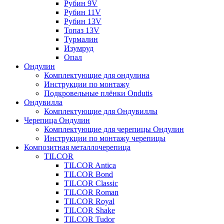
Рубин 9V
Рубин 11V
Рубин 13V
Топаз 13V
Турмалин
Изумруд
Опал
Ондулин
Комплектующие для ондулина
Инструкции по монтажу
Подкровельные плёнки Ondutis
Ондувилла
Комплектующие для Ондувиллы
Черепица Ондулин
Комплектующие для черепицы Ондулин
Инструкции по монтажу черепицы
Композитная металлочерепица
TILCOR
TILCOR Antica
TILCOR Bond
TILCOR Classic
TILCOR Roman
TILCOR Royal
TILCOR Shake
TILCOR Tudor