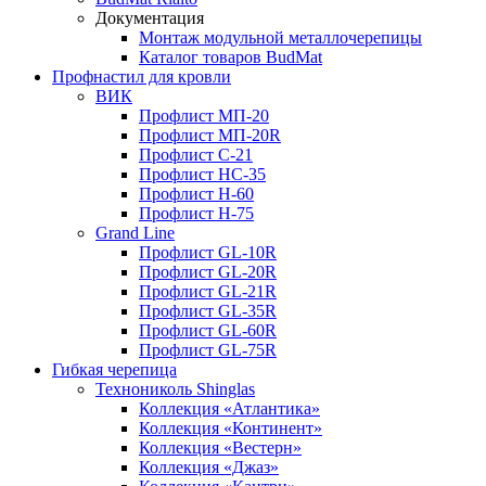
Документация
Монтаж модульной металлочерепицы
Каталог товаров BudMat
Профнастил для кровли
ВИК
Профлист МП-20
Профлист МП-20R
Профлист С-21
Профлист НС-35
Профлист Н-60
Профлист Н-75
Grand Line
Профлист GL-10R
Профлист GL-20R
Профлист GL-21R
Профлист GL-35R
Профлист GL-60R
Профлист GL-75R
Гибкая черепица
Технониколь Shinglas
Коллекция «Атлантика»
Коллекция «Континент»
Коллекция «Вестерн»
Коллекция «Джаз»