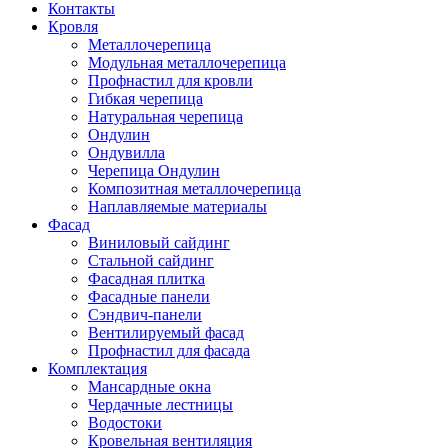
Контакты
Кровля
Металлочерепица
Модульная металлочерепица
Профнастил для кровли
Гибкая черепица
Натуральная черепица
Ондулин
Ондувилла
Черепица Ондулин
Композитная металлочерепица
Наплавляемые материалы
Фасад
Виниловый сайдинг
Стальной сайдинг
Фасадная плитка
Фасадные панели
Сэндвич-панели
Вентилируемый фасад
Профнастил для фасада
Комплектация
Мансардные окна
Чердачные лестницы
Водостоки
Кровельная вентиляция