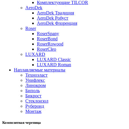
Комплектующие TILCOR
AeroDek
AeroDek Традиция
AeroDek Робуст
AeroDek Флоренция
Roser
RoserSpany
RoserBond
RoserRowood
RoserCleo
LUXARD
LUXARD Classic
LUXARD Roman
Наплавляемые материалы
Техноэласт
Унифлекс
Линокром
Биполь
Бикрост
Стеклоизол
Рубероид
Монтаж
Композитная черепица