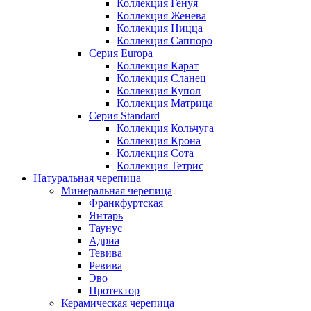
Коллекция Генуя
Коллекция Женева
Коллекция Ницца
Коллекция Саппоро
Серия Europa
Коллекция Карат
Коллекция Сланец
Коллекция Купол
Коллекция Матрица
Серия Standard
Коллекция Кольчуга
Коллекция Крона
Коллекция Сота
Коллекция Тетрис
Натуральная черепица
Минеральная черепица
Франкфуртская
Янтарь
Таунус
Адриа
Тевива
Ревива
Эво
Протектор
Керамическая черепица