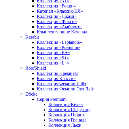
Коллекция «3T»
Коллекция «Рокки»
Катепал «Классик-КЛ»
Коллекция «Джази»
Коллекция «Фокси»
Коллекция «Амбиент»
Комплектующие Катепал
Kerabit
Коллекция «Laplandia»
Коллекция «Premium»
Коллекция «K+»
Коллекция «S+»
Коллекция «L+»
RoofShield
Коллекция Премиум
Коллекция Классик
Коллекция Фемили Лайт
Коллекция Фемили Эко Лайт
Döcke
Серия Premium
Коллекция Кёльн
Коллекция Шеффилд
Коллекция Цюрих
Коллекция Гранада
Коллекция Льеж