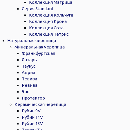
Коллекция Матрица
Серия Standard
Коллекция Кольчуга
Коллекция Крона
Коллекция Сота
Коллекция Тетрис
Натуральная черепица
Минеральная черепица
Франкфуртская
Янтарь
Таунус
Адриа
Тевива
Ревива
Эво
Протектор
Керамическая черепица
Рубин 9V
Рубин 11V
Рубин 13V
Топаз 13V