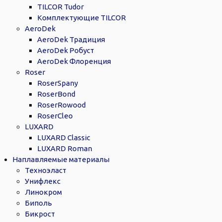
TILCOR Tudor
Комплектующие TILCOR
AeroDek
AeroDek Традиция
AeroDek Робуст
AeroDek Флоренция
Roser
RoserSpany
RoserBond
RoserRowood
RoserCleo
LUXARD
LUXARD Classic
LUXARD Roman
Наплавляемые материалы
Техноэласт
Унифлекс
Линокром
Биполь
Бикрост