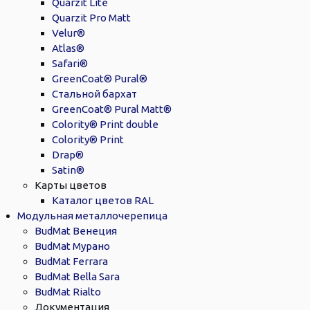
Quarzit Lite
Quarzit Pro Matt
Velur®
Atlas®
Safari®
GreenCoat® Pural®
Стальной бархат
GreenCoat® Pural Matt®
Colority® Print double
Colority® Print
Drap®
Satin®
Карты цветов
Каталог цветов RAL
Модульная металлочерепица
BudMat Венеция
BudMat Мурано
BudMat Ferrara
BudMat Bella Sara
BudMat Rialto
Документация