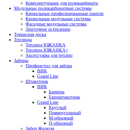
Комплектующие для поликарбоната
Модульные поликарбонатные системы
Кровельные профилированные панели
Кровельные модульные системы
Фасадные модульные системы
Ленточное остекление
Террасная доска
Теплицы
Теплица ЮЖАНКА
Теплица ЮЖАНКА+
Аксессуары для теплиц
Заборы
Профнастил для забора
ВИК
Grand Line
Штакетник
ВИК
Баррера
Евроштакетник
Grand Line
Круглый
Прямоугольный
М-образный
П-образный
Забор Жалюзи