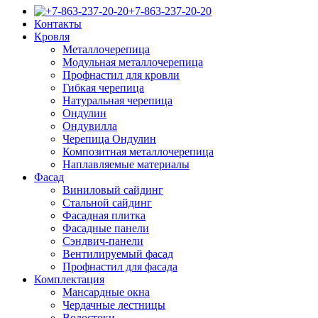
+7-863-237-20-20
Контакты
Кровля
Металлочерепица
Модульная металлочерепица
Профнастил для кровли
Гибкая черепица
Натуральная черепица
Ондулин
Ондувилла
Черепица Ондулин
Композитная металлочерепица
Наплавляемые материалы
Фасад
Виниловый сайдинг
Стальной сайдинг
Фасадная плитка
Фасадные панели
Сэндвич-панели
Вентилируемый фасад
Профнастил для фасада
Комплектация
Мансардные окна
Чердачные лестницы
Водостоки