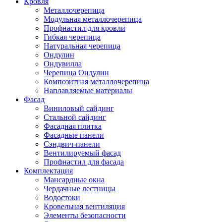
Кровля
Металлочерепица
Модульная металлочерепица
Профнастил для кровли
Гибкая черепица
Натуральная черепица
Ондулин
Ондувилла
Черепица Ондулин
Композитная металлочерепица
Наплавляемые материалы
Фасад
Виниловый сайдинг
Стальной сайдинг
Фасадная плитка
Фасадные панели
Сэндвич-панели
Вентилируемый фасад
Профнастил для фасада
Комплектация
Мансардные окна
Чердачные лестницы
Водостоки
Кровельная вентиляция
Элементы безопасности