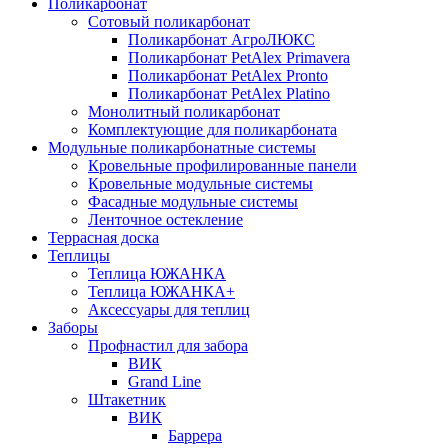
Поликарбонат
Сотовый поликарбонат
Поликарбонат АгроЛЮКС
Поликарбонат PetAlex Primavera
Поликарбонат PetAlex Pronto
Поликарбонат PetAlex Platino
Монолитный поликарбонат
Комплектующие для поликарбоната
Модульные поликарбонатные системы
Кровельные профилированные панели
Кровельные модульные системы
Фасадные модульные системы
Ленточное остекление
Террасная доска
Теплицы
Теплица ЮЖАНКА
Теплица ЮЖАНКА+
Аксессуары для теплиц
Заборы
Профнастил для забора
ВИК
Grand Line
Штакетник
ВИК
Баррера