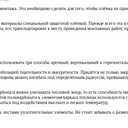
онтажа. Это необходимо сделать для того, чтобы плёнка не прик
атериалы специальной защитной плёнкой. Прежде всего эта плё
, его транспортировке к месту проведения монтажных работ, пр
спользовать три способа: арочный, вертикальный и горизонталь
большей тщательности и аккуратности. Придётся не только закр
лщины можно изгибать под определённым радиусом, превышать з
боната важно учитывать тепловой зазор, то есть способность м
тов поликарбоната к элементам каркаса теплицы используются с
аться под воздействием высоких и низких температур.
у листами уплотнительные элементы. Не стоит забывать о разм