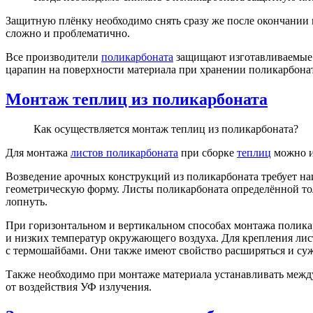
Защитную плёнку необходимо снять сразу же после окончании м
сложно и проблематично.
Все производители
поликарбоната
защищают изготавливаемые м
царапин на поверхности материала при хранении поликарбоната
Монтаж теплиц из поликарбоната
Как осуществляется монтаж теплиц из поликарбоната?
Для монтажа
листов поликарбоната
при сборке
теплиц
можно и
Возведение арочных конструкций из поликарбоната требует наи
геометрическую форму. Листы поликарбоната определённой то
лопнуть.
При горизонтальном и вертикальном способах монтажа поликар
и низких температур окружающего воздуха. Для крепления лис
с термошайбами. Они также имеют свойство расширяться и суж
Также необходимо при монтаже материала устанавливать межд
от воздействия УФ излучения.