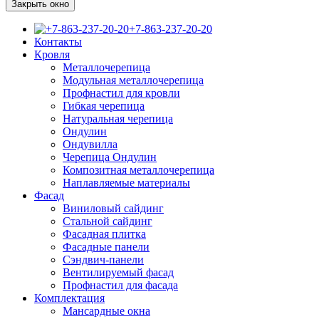
Закрыть окно
+7-863-237-20-20
Контакты
Кровля
Металлочерепица
Модульная металлочерепица
Профнастил для кровли
Гибкая черепица
Натуральная черепица
Ондулин
Ондувилла
Черепица Ондулин
Композитная металлочерепица
Наплавляемые материалы
Фасад
Виниловый сайдинг
Стальной сайдинг
Фасадная плитка
Фасадные панели
Сэндвич-панели
Вентилируемый фасад
Профнастил для фасада
Комплектация
Мансардные окна